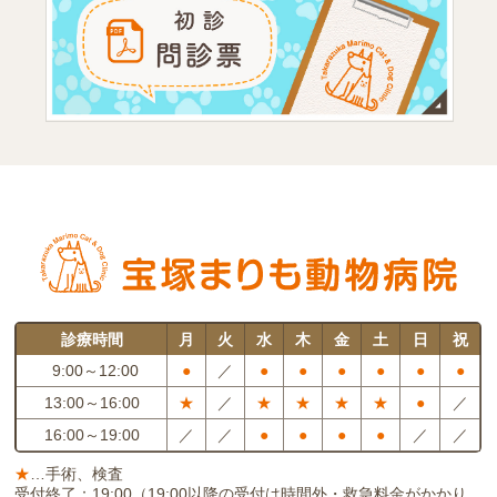
診療時間
月
火
水
木
金
土
日
祝
9:00～12:00
●
／
●
●
●
●
●
●
13:00～16:00
★
／
★
★
★
★
●
／
16:00～19:00
／
／
●
●
●
●
／
／
★
…手術、検査
受付終了：19:00（19:00以降の受付は時間外・救急料金がかかり