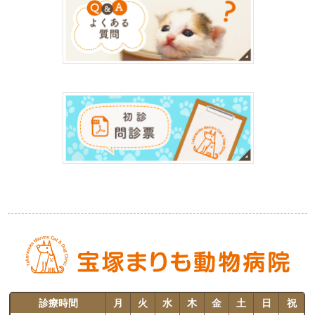
診療時間
月
火
水
木
金
土
日
祝