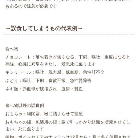
もあるので注意が必要です
～誤食してしまうもの代表例～
食べ物
チョコレート：落ち着きが無くなる、下痢、嘔吐、重度になると
神経、心臓に異常をきたし、最悪死に至ります
キシリトール：嘔吐、脱力感、低血糖、急性肝不全
ぶどう：嘔吐、下痢、食欲不振、急性腎障害
ネギ類：赤血球が破壊され、血尿・貧血
食べ物以外の誤食例
おもちゃ：腸閉塞、喉に詰まらせて窒息
おもちゃの紐、包装用の紐：腸で引っかかり組織を壊死させてし
まい、死に至ります
植物：ポインセチアやナンテンは12月から１月に多く使用されま