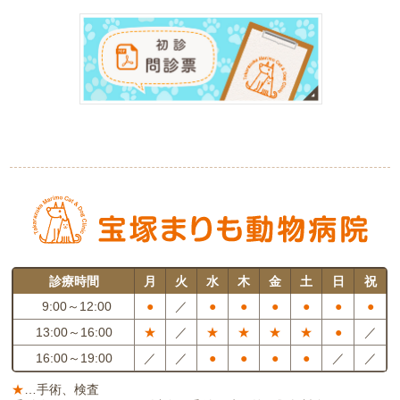
診療時間
月
火
水
木
金
土
日
祝
9:00～12:00
●
／
●
●
●
●
●
●
13:00～16:00
★
／
★
★
★
★
●
／
16:00～19:00
／
／
●
●
●
●
／
／
★
…手術、検査